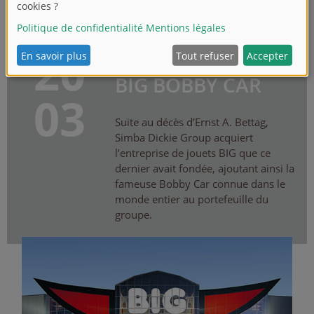
20
BIENVENUE
BIG BOBBY CAR
03
Suite au décès d’Ernst A. Bettag,
Simba Dickie Group acquiert
l’entreprise de jouets BIG que ce
dernier avait fondée, ajoutant ainsi la
fameuse Bobby Car connue dans le
monde entier au portefeuille du
groupe.