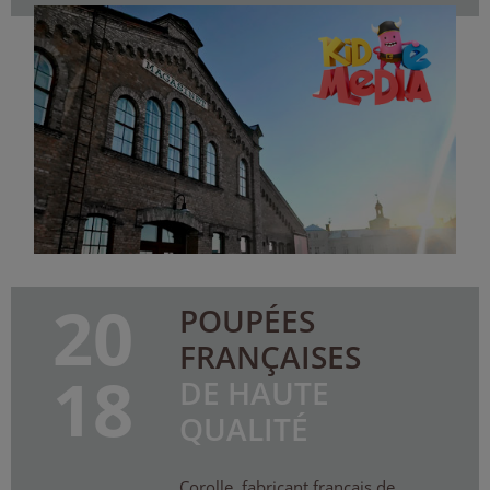
20
POUPÉES
FRANÇAISES
18
DE HAUTE
QUALITÉ
Corolle, fabricant français de