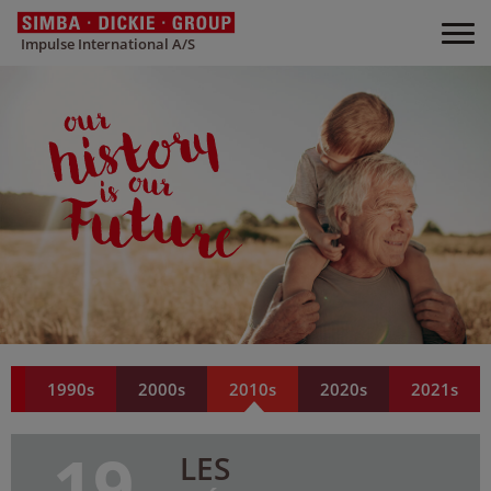
Impulse International A/S
s
1990s
2000s
2010s
2020s
2021s
19
LES