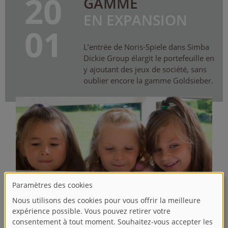
20
GAMME
EN EXPANSION
01
L’entrée de Noris-Spiele dans Simba
Dickie Group élargit le portefeuille en
y ajoutant des jeux de société, sans
oublier encore la gamme Goldsieber.