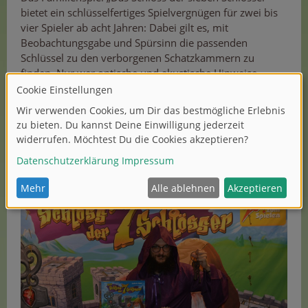
bietet ein schlüsselfertiges Spielvergnügen für zwei bis
vier Spieler ab acht Jahren: Dabei gilt es, mit
Beobachtungsgabe und Spürsinn die passenden
Schlüssel zu den verborgenen Schatzkammern zu
finden. Nur wer optische und akustische Hinweise
richtig deutet, kann die geheimen Kammern öffnen und
die begehrten Perlen sammeln.
Das Knobelspiel stammt vom italienischen Spieleautor
Carlo A. Rossi, die Illustrationen von Folko Streese
verleihen dem 30-minütigen Familienspiel eine
märchenhafte Atmosphäre.